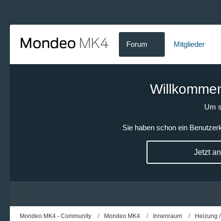
Forum
Mitglieder
Willkommen!
Um s
Sie haben schon ein Benutzerk
Jetzt a
Mondeo MK4 - Community
Mondeo MK4
Innenraum
Heizung /