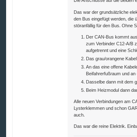
Die Anschlüsse auf die beiden 
Das war der grundsätzliche ele
den Bus eingefügt werden, die ü
störanfällig für den Bus. Ohne 
Der CAN-Bus kommt aus de
zum Verbinder C12-A/B z
aufgetrennt und eine Schl
Das grau/orangene Kabel 
An das eine offene Kabel
Beifahrerfußraum und an 
Dasselbe dann mit dem g
Beim Heizmodul dann dara
Alle neuen Verbindungen am CA
Lysterklemmen und schon GARKEI
auch.
Das war die reine Elektrik. Ein