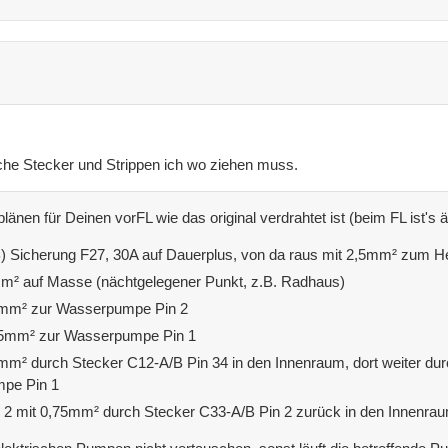
lche Stecker und Strippen ich wo ziehen muss.
nen für Deinen vorFL wie das original verdrahtet ist (beim FL ist's äh
) Sicherung F27, 30A auf Dauerplus, von da raus mit 2,5mm² zum H
mm² auf Masse (nächtgelegener Punkt, z.B. Radhaus)
5mm² zur Wasserpumpe Pin 2
75mm² zur Wasserpumpe Pin 1
mm² durch Stecker C12-A/B Pin 34 in den Innenraum, dort weiter du
umpe Pin 1
in 2 mit 0,75mm² durch Stecker C33-A/B Pin 2 zurück in den Innenr