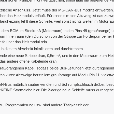
elektrischen Pumpen nicht vertauschen, sonst läuft die betreffende
ktrische Anschluss. Jetzt muss der MS-CAN-Bus modifiziert werden.
ber das Heizmodul verläuft. Für einen simplen Abzweig ist das zu we
Standheizung fehlt diese Schleife, weil sonst nichts weiter im Moto
m BCM im Stecker A (Motorraum) in den Pins 49 (grau/orange) und 5
um Innenraum (den Du schon von der Strippe zur Förderpumpe her ke
eife über das Heizmodul rein
in diesem Abschnitt lokalisieren und durchtrennen.
ende eine neue Strippe dran, 0,5mm², und in den Motorraum zum Heiz
das andere offene Kabelende dran.
rau/orangenen Kabel, sodass beide Bus-Leitungen jetzt durchgehend
n kurze Abzweige herstellen: grau/orange auf Modul Pin 11, violett/o
N-Bus natürlich sauber verlöten und Schrumpfschlauch drüber, be
NE Stromdiebe hier. Die 2-adrige neue Schleife muss durchgehend m
bau, Programmierung usw. sind andere Tätigkeitsfelder.