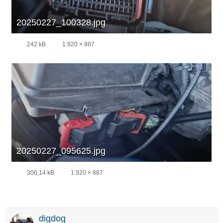
20250227_100328.jpg
242 kB
1.920 × 887
20250227_095625.jpg
306,14 kB
1.920 × 887
digdog