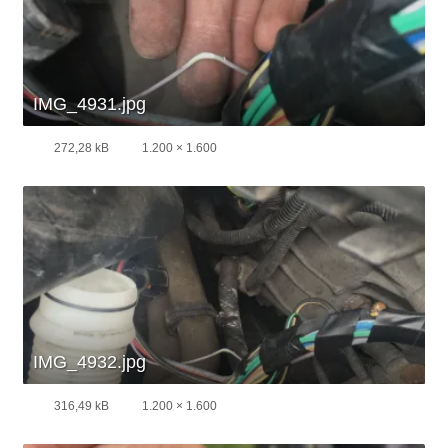
IMG_4931.jpg
272,28 kB
1.200 × 1.600
IMG_4932.jpg
316,49 kB
1.200 × 1.600