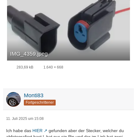
IMG_4359.jpeg
283,69 kB
1.640 × 668
Monti83
Fortgeschrittener
11. Juli 2025 um 15:08
Ich habe das
HIER
gefunden aber der Stecker, welcher du
abfotografiert hast l, hat nur ein Pin und der im Link hat zwei