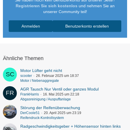
Sie haben noch kein Benutzerkonto auf unserer Seite?
Registrieren Sie sich kostenlos
und nehmen Sie an
unserer Community teil!
Anmelden
Benutzerkonto erstellen
Ähnliche Themen
Motor Lüfter geht nicht
scooter
26. Februar 2025 um 18:37
Motor / Nebenaggregate
AGR Tausch Nur Ventil oder ganzes Modul
FrankHarris
16. Mai 2025 um 22:18
Abgasreinigung / Auspuffanlage
Störung der Reifenüberwachung
DerCoole51
20. April 2025 um 23:19
Reifendruck-Kontrollsystem
Radgeschwindigkeitsgeber + Höhensensor hinten links