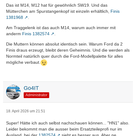
Das ist M14, M12 hat für gewöhnlich SW19. Und das
Mütterchen am Spurstangenkopf ist einzeln erhältlich,
Finis
1381968
.
Am Traggelenk ist das auch M14, warum auch immer mit
anderm
Finis 1382574
.
Die Muttern können absolut identisch sein. Warum Ford da 2
Finis draus erzeugt, bleibt deren Geheimnis. Und die werden als
Normteil natürlich quer durch die Ford-Modellpalette für alles
mögliche verbaut.
Go4IT
Administrator
18. April 2026 um 21:51
Super! Hätte ich auch selbst nachschauen können... "HN1" also.
Leider bekommt man die ausser beim Ersatzteileprofi nur im
Ausland, bei der
1382574
sieht es besser aus. Aber ne