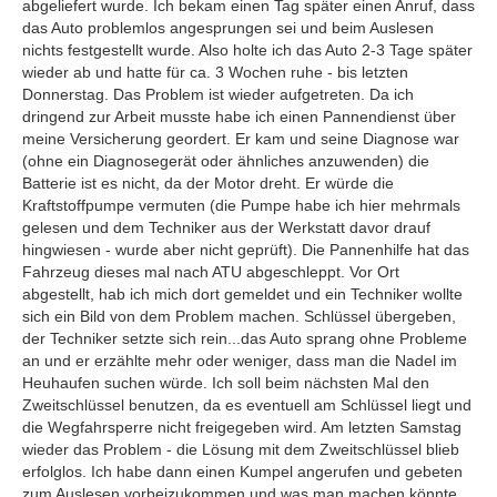
abgeliefert wurde. Ich bekam einen Tag später einen Anruf, dass
das Auto problemlos angesprungen sei und beim Auslesen
nichts festgestellt wurde. Also holte ich das Auto 2-3 Tage später
wieder ab und hatte für ca. 3 Wochen ruhe - bis letzten
Donnerstag. Das Problem ist wieder aufgetreten. Da ich
dringend zur Arbeit musste habe ich einen Pannendienst über
meine Versicherung geordert. Er kam und seine Diagnose war
(ohne ein Diagnosegerät oder ähnliches anzuwenden) die
Batterie ist es nicht, da der Motor dreht. Er würde die
Kraftstoffpumpe vermuten (die Pumpe habe ich hier mehrmals
gelesen und dem Techniker aus der Werkstatt davor drauf
hingwiesen - wurde aber nicht geprüft). Die Pannenhilfe hat das
Fahrzeug dieses mal nach ATU abgeschleppt. Vor Ort
abgestellt, hab ich mich dort gemeldet und ein Techniker wollte
sich ein Bild von dem Problem machen. Schlüssel übergeben,
der Techniker setzte sich rein...das Auto sprang ohne Probleme
an und er erzählte mehr oder weniger, dass man die Nadel im
Heuhaufen suchen würde. Ich soll beim nächsten Mal den
Zweitschlüssel benutzen, da es eventuell am Schlüssel liegt und
die Wegfahrsperre nicht freigegeben wird. Am letzten Samstag
wieder das Problem - die Lösung mit dem Zweitschlüssel blieb
erfolglos. Ich habe dann einen Kumpel angerufen und gebeten
zum Auslesen vorbeizukommen und was man machen könnte.