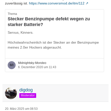
zuverlässig ist.
https://www.conversmod.de/itm/112
Thema
Stecker Benzinpumpe defekt wegen zu
starker Batterie?
Servus, Kinners.
Höchstwahrscheinlich ist der Stecker an der Benzinpumpe
meines 2.0er Hockers abgeraucht.
Es ist nur eine Vermutung - aber ist es möglich, dass die
85Ah-Batterie dem Teil zuviel Strom gibt?
Midnightsky-Mondeo
6. Dezember 2020 um 11:43
Falls das so sein sollte, müsste ja zuerst eine Sicherung
durchfackeln - dazu sind die Dinger ja da.
Als Hintergrund schreibe ich noch dazu, dass der Hocker
digdog
zu 80 Prozent Kurzstrecke fährt.
Moderator
Ich wäre über Meinungen und Anregungen jeglicher Art
sehr dankbar.
20. März 2025 um 08:53