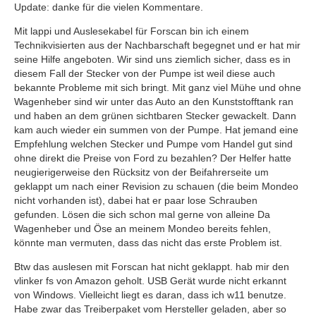
Update: danke für die vielen Kommentare.
Mit lappi und Auslesekabel für Forscan bin ich einem
Technikvisierten aus der Nachbarschaft begegnet und er hat mir
seine Hilfe angeboten. Wir sind uns ziemlich sicher, dass es in
diesem Fall der Stecker von der Pumpe ist weil diese auch
bekannte Probleme mit sich bringt. Mit ganz viel Mühe und ohne
Wagenheber sind wir unter das Auto an den Kunststofftank ran
und haben an dem grünen sichtbaren Stecker gewackelt. Dann
kam auch wieder ein summen von der Pumpe. Hat jemand eine
Empfehlung welchen Stecker und Pumpe vom Handel gut sind
ohne direkt die Preise von Ford zu bezahlen? Der Helfer hatte
neugierigerweise den Rücksitz von der Beifahrerseite um
geklappt um nach einer Revision zu schauen (die beim Mondeo
nicht vorhanden ist), dabei hat er paar lose Schrauben
gefunden. Lösen die sich schon mal gerne von alleine Da
Wagenheber und Öse an meinem Mondeo bereits fehlen,
könnte man vermuten, dass das nicht das erste Problem ist.
Btw das auslesen mit Forscan hat nicht geklappt. hab mir den
vlinker fs von Amazon geholt. USB Gerät wurde nicht erkannt
von Windows. Vielleicht liegt es daran, dass ich w11 benutze.
Habe zwar das Treiberpaket vom Hersteller geladen, aber so