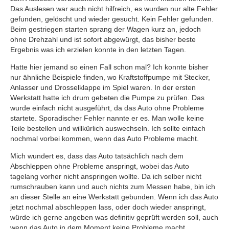
Das Auslesen war auch nicht hilfreich, es wurden nur alte Fehler
gefunden, gelöscht und wieder gesucht. Kein Fehler gefunden.
Beim gestriegen starten sprang der Wagen kurz an, jedoch
ohne Drehzahl und ist sofort abgewürgt, das bisher beste
Ergebnis was ich erzielen konnte in den letzten Tagen.
Hatte hier jemand so einen Fall schon mal? Ich konnte bisher
nur ähnliche Beispiele finden, wo Kraftstoffpumpe mit Stecker,
Anlasser und Drosselklappe im Spiel waren. In der ersten
Werkstatt hatte ich drum gebeten die Pumpe zu prüfen. Das
wurde einfach nicht ausgeführt, da das Auto ohne Probleme
startete. Sporadischer Fehler nannte er es. Man wolle keine
Teile bestellen und willkürlich auswechseln. Ich sollte einfach
nochmal vorbei kommen, wenn das Auto Probleme macht.
Mich wundert es, dass das Auto tatsächlich nach dem
Abschleppen ohne Probleme anspringt, wobei das Auto
tagelang vorher nicht anspringen wollte. Da ich selber nicht
rumschrauben kann und auch nichts zum Messen habe, bin ich
an dieser Stelle an eine Werkstatt gebunden. Wenn ich das Auto
jetzt nochmal abschleppen lass, oder doch wieder anspringt,
würde ich gerne angeben was definitiv geprüft werden soll, auch
wenn das Auto in dem Moment keine Probleme macht.