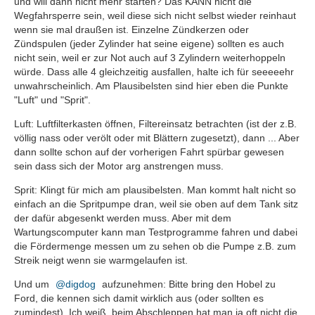
und will dann nicht mehr starten? Das KANN nicht die
Wegfahrsperre sein, weil diese sich nicht selbst wieder reinhaut
wenn sie mal draußen ist. Einzelne Zündkerzen oder
Zündspulen (jeder Zylinder hat seine eigene) sollten es auch
nicht sein, weil er zur Not auch auf 3 Zylindern weiterhoppeln
würde. Dass alle 4 gleichzeitig ausfallen, halte ich für seeeeehr
unwahrscheinlich. Am Plausibelsten sind hier eben die Punkte
"Luft" und "Sprit".
Luft: Luftfilterkasten öffnen, Filtereinsatz betrachten (ist der z.B.
völlig nass oder verölt oder mit Blättern zugesetzt), dann ... Aber
dann sollte schon auf der vorherigen Fahrt spürbar gewesen
sein dass sich der Motor arg anstrengen muss.
Sprit: Klingt für mich am plausibelsten. Man kommt halt nicht so
einfach an die Spritpumpe dran, weil sie oben auf dem Tank sitz
der dafür abgesenkt werden muss. Aber mit dem
Wartungscomputer kann man Testprogramme fahren und dabei
die Fördermenge messen um zu sehen ob die Pumpe z.B. zum
Streik neigt wenn sie warmgelaufen ist.
Und um
digdog
aufzunehmen: Bitte bring den Hobel zu
Ford, die kennen sich damit wirklich aus (oder sollten es
zumindest). Ich weiß, beim Abschleppen hat man ja oft nicht die