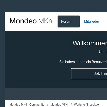
Forum
Mitglieder
Willkommen!
Um s
Sie haben schon ein Benutzerk
Jetzt a
Mondeo MK4 - Community
Mondeo MK4
Wartung / Inspektion