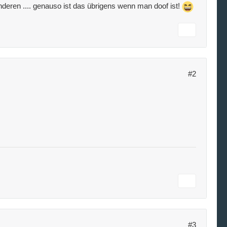
e anderen .... genauso ist das übrigens wenn man doof ist!
#2
#3