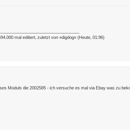
___________________________________
94.000 mal editiert, zuletzt von »digdog« (Heute, 01:96)
ieses Moduls die 2002585 - ich versuche es mal via Ebay was zu be