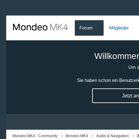
Forum
Mitglieder
Willkommen!
Um s
Sie haben schon ein Benutzerk
Jetzt a
Mondeo MK4 - Community
Mondeo MK4
Audio & Navigation
B