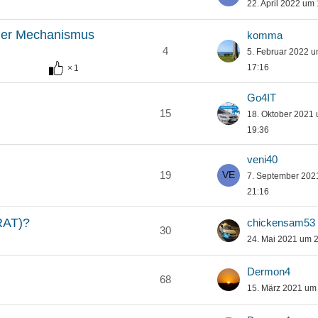
22. April 2022 um
tiger Mechanismus
komma
4
5. Februar 2022 
17:16
1
Go4IT
15
18. Oktober 2021
19:36
veni40
19
7. September 202
21:16
RAT)?
chickensam53
30
24. Mai 2021 um 
Dermon4
68
15. März 2021 um