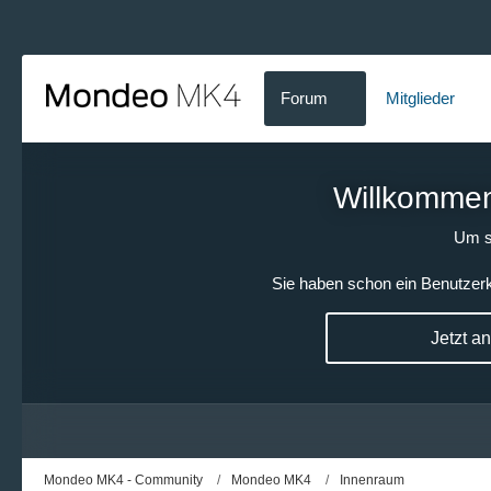
Forum
Mitglieder
Willkommen!
Um s
Sie haben schon ein Benutzerk
Jetzt a
Mondeo MK4 - Community
Mondeo MK4
Innenraum