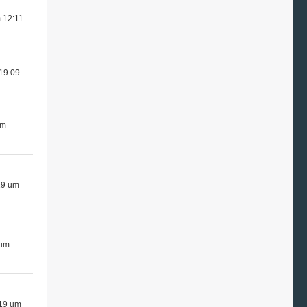
 12:11
 19:09
um
19 um
 um
19 um