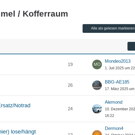
mel / Kofferraum
Alle als gelesen markieren
Mondeo2013
19
1. Juli 2025 um 2
BBG-AE185
26
17. März 2025 um
Alemond
rsatz/Notrad
24
10. Dezember 20
16:22
Dermon4
ier) lose/hängt
13