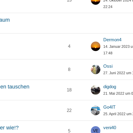
24. Oktober 2024
22:24
raum
Dermon4
4
14. Januar 2023 
17:48
Ossi
8
27. Juni 2022 um 
nen tauschen
digdog
18
21. Mai 2022 um 
Go4IT
22
25. April 2022 um
er wie!?
veni40
5