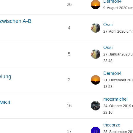
Dermon4
26
9. August 2020 um
 zwischen A-B
Ossi
4
27. April 2020 um
Ossi
5
27. Januar 2020 
23:48
Dermon4
elung
2
21. Dezember 20
18:53
motormichel
o MK4
16
24. Oktober 2019
22:10
thecorze
17
25. September 20