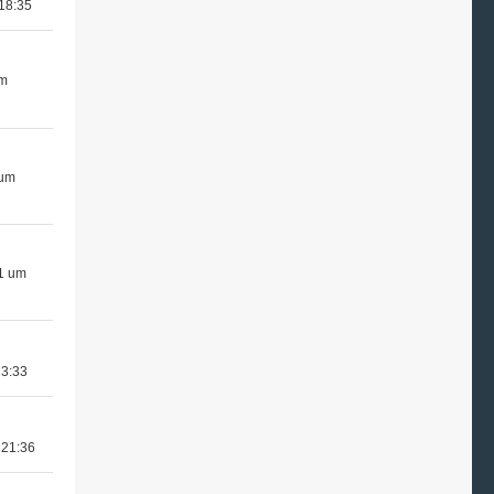
 18:35
um
 um
1 um
23:33
 21:36