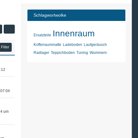
Schlagwortwolke
Innenraum
Ersatzteile
Kofferraummatte
Ladeboden
Laufgeräusch
Filter
Radlager
Teppichboden
Tuning
Wummern
2:12
 07:04
24 um