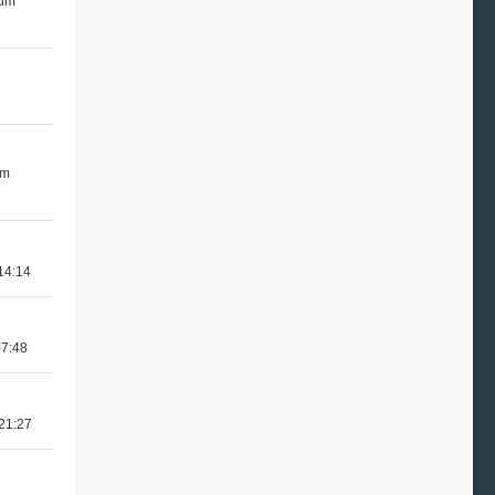
 um
um
14:14
07:48
 21:27