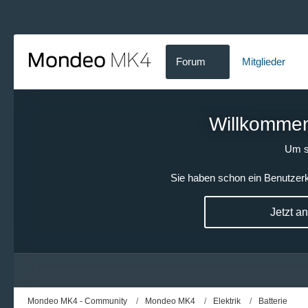
Forum
Mitglieder
Willkommen!
Um s
Sie haben schon ein Benutzerk
Jetzt a
Mondeo MK4 - Community
Mondeo MK4
Elektrik
Batterie