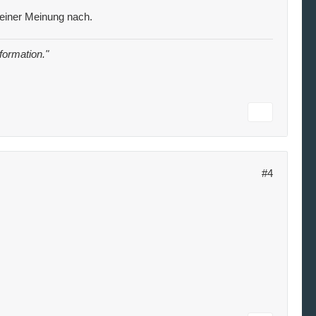
meiner Meinung nach.
nformation."
#4