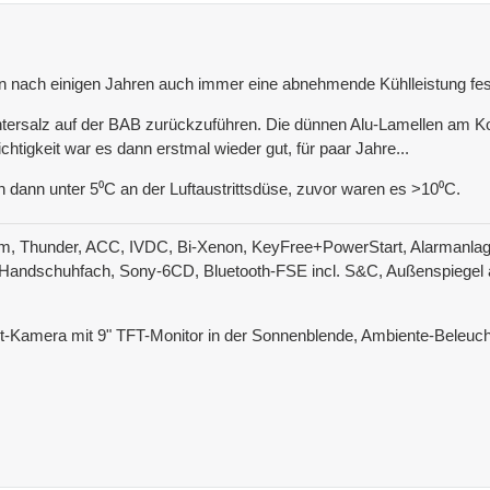
 nach einigen Jahren auch immer eine abnehmende Kühlleistung fest
intersalz auf der BAB zurückzuführen. Die dünnen Alu-Lamellen am Ko
tigkeit war es dann erstmal wieder gut, für paar Jahre...
dann unter 5⁰C an der Luftaustrittsdüse, zuvor waren es >10⁰C.
m, Thunder, ACC, IVDC, Bi-Xenon, KeyFree+PowerStart, Alarmanlage,
Handschuhfach, Sony-6CD, Bluetooth-FSE incl. S&C, Außenspiegel ank
nt-Kamera mit 9" TFT-Monitor in der Sonnenblende, Ambiente-Beleucht