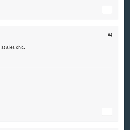
#4
st alles chic.