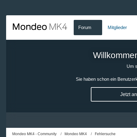
Forum
Mitglieder
Willkommen!
Um s
Sie haben schon ein Benutzerk
Jetzt a
Mondeo MK4 - Community
Mondeo MK4
Fehlersuche