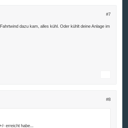
#7
d Fahrtwind dazu kam, alles kühl. Oder kühlt deine Anlage im
#8
/- erreicht habe...