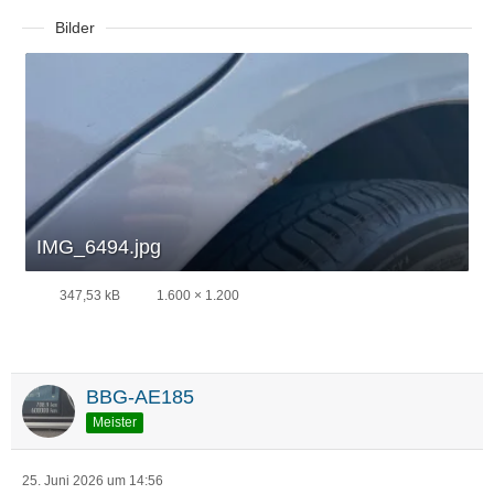
Bilder
IMG_6494.jpg
347,53 kB
1.600 × 1.200
BBG-AE185
Meister
25. Juni 2026 um 14:56