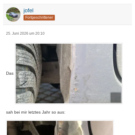
jofel
Fortgeschrittener
25. Juni 2026 um 20:10
Das
sah bei mir letztes Jahr so aus: