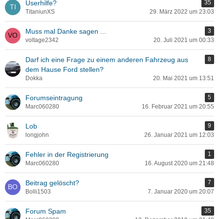
Userhilfe?
35
TitaniunXS
29. März 2022 um 23:03
Muss mal Danke sagen ...
3
voltage2342
20. Juli 2021 um 00:33
Darf ich eine Frage zu einem anderen Fahrzeug aus
8
dem Hause Ford stellen?
Dokka
20. Mai 2021 um 13:51
Forumseintragung
5
Marc060280
16. Februar 2021 um 20:55
Lob
9
longjohn
26. Januar 2021 um 12:03
Fehler in der Registrierung
1
Marc060280
16. August 2020 um 21:48
Beitrag gelöscht?
7
Bolli1503
7. Januar 2020 um 20:07
Forum Spam
35