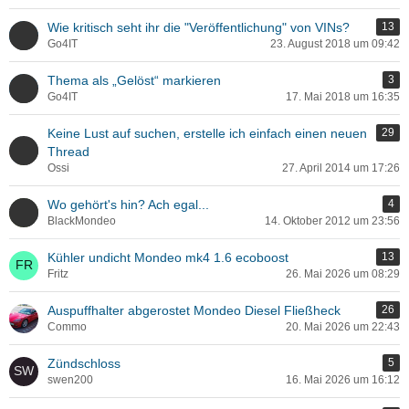
Wie kritisch seht ihr die "Veröffentlichung" von VINs?
13
Go4IT
23. August 2018 um 09:42
Thema als „Gelöst“ markieren
3
Go4IT
17. Mai 2018 um 16:35
Keine Lust auf suchen, erstelle ich einfach einen neuen
29
Thread
Ossi
27. April 2014 um 17:26
Wo gehört's hin? Ach egal...
4
BlackMondeo
14. Oktober 2012 um 23:56
Kühler undicht Mondeo mk4 1.6 ecoboost
13
Fritz
26. Mai 2026 um 08:29
Auspuffhalter abgerostet Mondeo Diesel Fließheck
26
Commo
20. Mai 2026 um 22:43
Zündschloss
5
swen200
16. Mai 2026 um 16:12