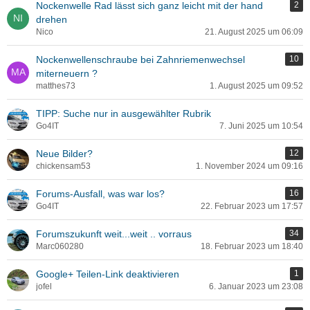
Nockenwelle Rad lässt sich ganz leicht mit der hand
2
drehen
Nico
21. August 2025 um 06:09
Nockenwellenschraube bei Zahnriemenwechsel
10
miterneuern ?
matthes73
1. August 2025 um 09:52
TIPP: Suche nur in ausgewählter Rubrik
Go4IT
7. Juni 2025 um 10:54
Neue Bilder?
12
chickensam53
1. November 2024 um 09:16
Forums-Ausfall, was war los?
16
Go4IT
22. Februar 2023 um 17:57
Forumszukunft weit...weit .. vorraus
34
Marc060280
18. Februar 2023 um 18:40
Google+ Teilen-Link deaktivieren
1
jofel
6. Januar 2023 um 23:08