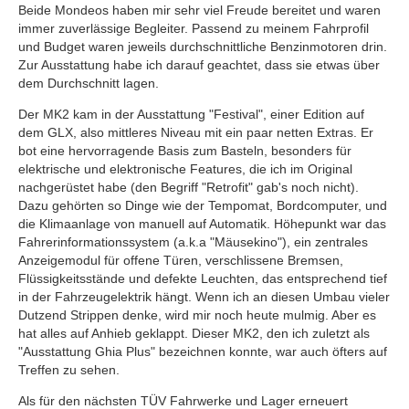
Beide Mondeos haben mir sehr viel Freude bereitet und waren
immer zuverlässige Begleiter. Passend zu meinem Fahrprofil
und Budget waren jeweils durchschnittliche Benzinmotoren drin.
Zur Ausstattung habe ich darauf geachtet, dass sie etwas über
dem Durchschnitt lagen.
Der MK2 kam in der Ausstattung "Festival", einer Edition auf
dem GLX, also mittleres Niveau mit ein paar netten Extras. Er
bot eine hervorragende Basis zum Basteln, besonders für
elektrische und elektronische Features, die ich im Original
nachgerüstet habe (den Begriff "Retrofit" gab's noch nicht).
Dazu gehörten so Dinge wie der Tempomat, Bordcomputer, und
die Klimaanlage von manuell auf Automatik. Höhepunkt war das
Fahrerinformationssystem (a.k.a "Mäusekino"), ein zentrales
Anzeigemodul für offene Türen, verschlissene Bremsen,
Flüssigkeitsstände und defekte Leuchten, das entsprechend tief
in der Fahrzeugelektrik hängt. Wenn ich an diesen Umbau vieler
Dutzend Strippen denke, wird mir noch heute mulmig. Aber es
hat alles auf Anhieb geklappt. Dieser MK2, den ich zuletzt als
"Ausstattung Ghia Plus" bezeichnen konnte, war auch öfters auf
Treffen zu sehen.
Als für den nächsten TÜV Fahrwerke und Lager erneuert