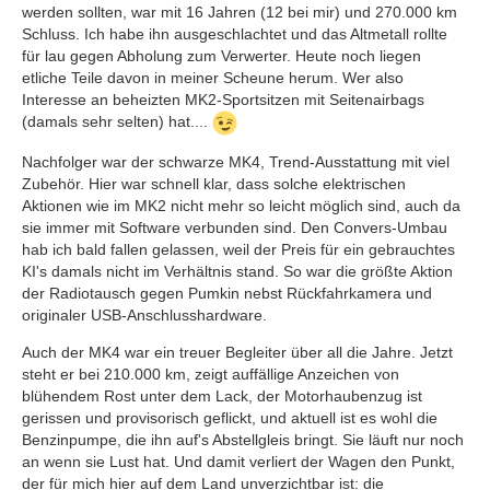
werden sollten, war mit 16 Jahren (12 bei mir) und 270.000 km
Schluss. Ich habe ihn ausgeschlachtet und das Altmetall rollte
für lau gegen Abholung zum Verwerter. Heute noch liegen
etliche Teile davon in meiner Scheune herum. Wer also
Interesse an beheizten MK2-Sportsitzen mit Seitenairbags
(damals sehr selten) hat....
Nachfolger war der schwarze MK4, Trend-Ausstattung mit viel
Zubehör. Hier war schnell klar, dass solche elektrischen
Aktionen wie im MK2 nicht mehr so leicht möglich sind, auch da
sie immer mit Software verbunden sind. Den Convers-Umbau
hab ich bald fallen gelassen, weil der Preis für ein gebrauchtes
KI's damals nicht im Verhältnis stand. So war die größte Aktion
der Radiotausch gegen Pumkin nebst Rückfahrkamera und
originaler USB-Anschlusshardware.
Auch der MK4 war ein treuer Begleiter über all die Jahre. Jetzt
steht er bei 210.000 km, zeigt auffällige Anzeichen von
blühendem Rost unter dem Lack, der Motorhaubenzug ist
gerissen und provisorisch geflickt, und aktuell ist es wohl die
Benzinpumpe, die ihn auf's Abstellgleis bringt. Sie läuft nur noch
an wenn sie Lust hat. Und damit verliert der Wagen den Punkt,
der für mich hier auf dem Land unverzichtbar ist: die