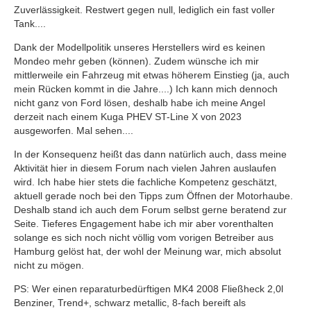
Zuverlässigkeit. Restwert gegen null, lediglich ein fast voller
Tank....
Dank der Modellpolitik unseres Herstellers wird es keinen
Mondeo mehr geben (können). Zudem wünsche ich mir
mittlerweile ein Fahrzeug mit etwas höherem Einstieg (ja, auch
mein Rücken kommt in die Jahre....) Ich kann mich dennoch
nicht ganz von Ford lösen, deshalb habe ich meine Angel
derzeit nach einem Kuga PHEV ST-Line X von 2023
ausgeworfen. Mal sehen....
In der Konsequenz heißt das dann natürlich auch, dass meine
Aktivität hier in diesem Forum nach vielen Jahren auslaufen
wird. Ich habe hier stets die fachliche Kompetenz geschätzt,
aktuell gerade noch bei den Tipps zum Öffnen der Motorhaube.
Deshalb stand ich auch dem Forum selbst gerne beratend zur
Seite. Tieferes Engagement habe ich mir aber vorenthalten
solange es sich noch nicht völlig vom vorigen Betreiber aus
Hamburg gelöst hat, der wohl der Meinung war, mich absolut
nicht zu mögen.
PS: Wer einen reparaturbedürftigen MK4 2008 Fließheck 2,0l
Benziner, Trend+, schwarz metallic, 8-fach bereift als