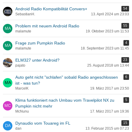
Android Radio Kompatibilität Convers+
54
SebastianH.
13. April 2024 um 23:03
Problem mit neuem Android Radio
55
malamute
19. Oktober 2023 um 11:53
Frage zum Pumpkin Radio
4
malamute
18. September 2023 um 11:45
ELM327 unter Android?
23
pajato
25. August 2018 um 13:44
Auto geht nicht "schlafen" sobald Radio angeschlossen
6
ist - was tun?
MarcelK
19. März 2017 um 23:50
Klima funktioniert nach Umbau vom Travelpilot NX zu
5
Pumpkin nicht mehr
McNunu
17. März 2017 um 19:36
Dynaudio vom Touareg im FL
15
dan
13. Februar 2015 um 07:23