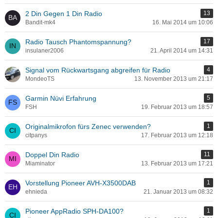
2 Din Gegen 1 Din Radio
13
Bandit-mk4
16. Mai 2014 um 10:06
Radio Tausch Phantomspannung?
17
insulaner2006
21. April 2014 um 14:31
Signal vom Rückwartsgang abgreifen für Radio
4
MondeoTS
13. November 2013 um 21:17
Garmin Nüvi Erfahrung
5
FSH
19. Februar 2013 um 18:57
Originalmikrofon fürs Zenec verwenden?
1
citpanys
17. Februar 2013 um 12:18
Doppel Din Radio
11
Miaminator
13. Februar 2013 um 17:21
Vorstellung Pioneer AVH-X3500DAB
1
ehnieda
21. Januar 2013 um 08:32
Pioneer AppRadio SPH-DA100?
1