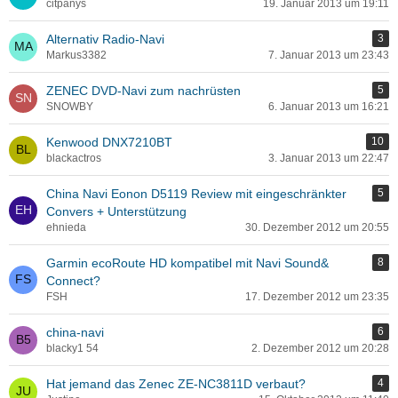
citpanys
19. Januar 2013 um 19:11
Alternativ Radio-Navi
3
Markus3382
7. Januar 2013 um 23:43
ZENEC DVD-Navi zum nachrüsten
5
SNOWBY
6. Januar 2013 um 16:21
Kenwood DNX7210BT
10
blackactros
3. Januar 2013 um 22:47
China Navi Eonon D5119 Review mit eingeschränkter
5
Convers + Unterstützung
ehnieda
30. Dezember 2012 um 20:55
Garmin ecoRoute HD kompatibel mit Navi Sound&
8
Connect?
FSH
17. Dezember 2012 um 23:35
china-navi
6
blacky1 54
2. Dezember 2012 um 20:28
Hat jemand das Zenec ZE-NC3811D verbaut?
4